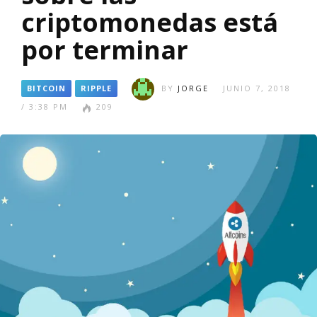
criptomonedas está
por terminar
BITCOIN
RIPPLE
BY
JORGE
JUNIO 7, 2018
/ 3:38 PM
209