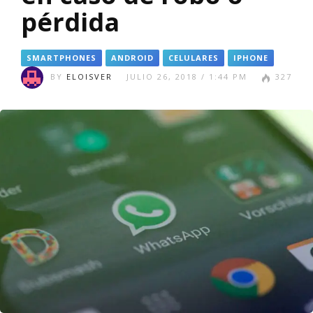
pérdida
SMARTPHONES
ANDROID
CELULARES
IPHONE
BY
ELOISVER
JULIO 26, 2018 / 1:44 PM
327