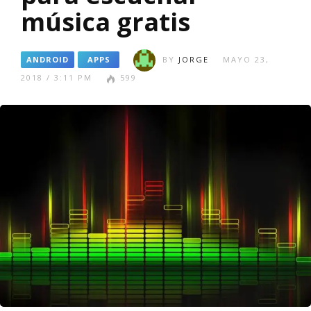
música gratis
ANDROID
APPS
BY
JORGE
MAYO 23,
2018 / 3:11 PM
599