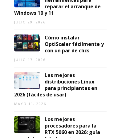
herramientas para
2
2
1,
reparar el arranque de
0
0
2026
Windows 10 y 11
2
2
6)
JULIO 29, 2026
6
AGOSTO
AGOSTO
Cómo instalar
7,
3,
OptiScaler fácilmente y
2026
2026
con un par de clics
JULIO 17, 2026
Las mejores
distribuciones Linux
para principiantes en
2026 (fáciles de usar)
MAYO 11, 2026
Los mejores
procesadores para la
RTX 5060 en 2026: guía