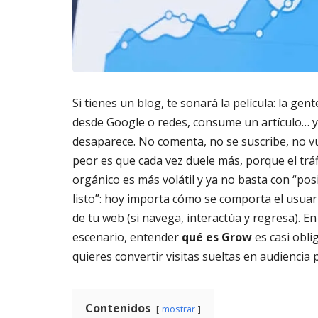
m
s
6,
a
2026
AG
t
3,
o
202
di
g
it
Si tienes un blog, te sonará la película: la gent
al
desde Google o redes, consume un artículo… y
AGOSTO
desaparece. No comenta, no se suscribe, no vu
3,
peor es que cada vez duele más, porque el tráf
2026
orgánico es más volátil y ya no basta con “pos
listo”: hoy importa cómo se comporta el usuar
de tu web (si navega, interactúa y regresa). En
escenario, entender
qué es Grow
es casi oblig
quieres convertir visitas sueltas en audiencia 
Contenidos
mostrar