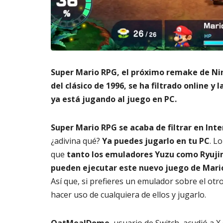
m
s
6,
a
2026
AG
t
3,
o
202
di
g
it
Super Mario RPG, el próximo remake de N
al
del clásico de 1996, se ha filtrado online y 
AGOSTO
ya está jugando al juego en PC.
3,
2026
Super Mario RPG se acaba de filtrar en Int
¿adivina qué?
Ya puedes jugarlo en tu PC
. L
que
tanto los emuladores Yuzu como Ryuji
pueden ejecutar este nuevo juego de Mari
Así que, si prefieres un emulador sobre el otr
hacer uso de cualquiera de ellos y jugarlo.