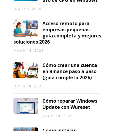
uso de CPU en Windows
2
2
1,
0
JUNIO 8, 2026
0
2026
2
2
6)
6
Acceso remoto para
empresas pequeñas:
AGOSTO
AGOSTO
guía completa y mejores
7,
3,
soluciones 2026
2026
2026
MAYO 14, 2026
Cómo crear una cuenta
en Binance paso a paso
(guía completa 2026)
JUNIO 10, 2026
Cómo reparar Windows
Update con Wureset
JUNIO 30, 2026
Cómo instalar