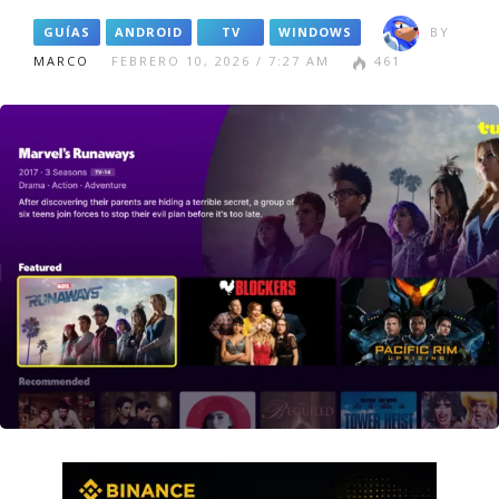
GUÍAS
ANDROID
TV
WINDOWS
BY
MARCO
FEBRERO 10, 2026 / 7:27 AM
461